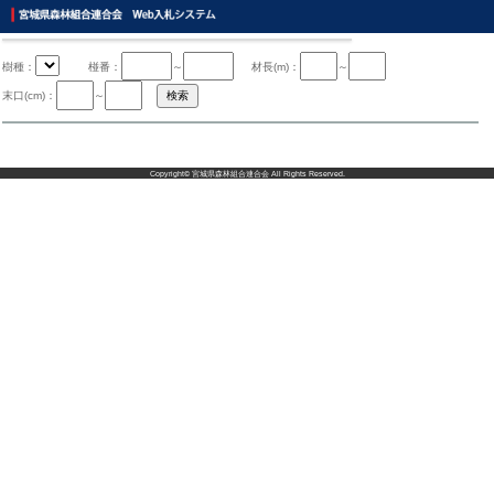
樹種：
椪番：
～
材長(m)：
～
末口(cm)：
～
Copyright©
宮城県森林組合連合会
All Rights Reserved.