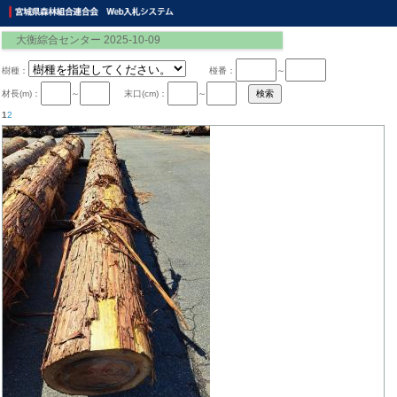
大衡綜合センター 2025-10-09
樹種：
椪番：
～
材長(m)：
～
末口(cm)：
～
1
2