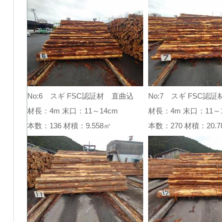
No:6 スギ FSC認証材 直曲込
No:7 スギ FSC認
材長：4m 末口：11～14cm
材長：4m 末口：11～1
本数：136 材積：9.558㎥
本数：270 材積：20