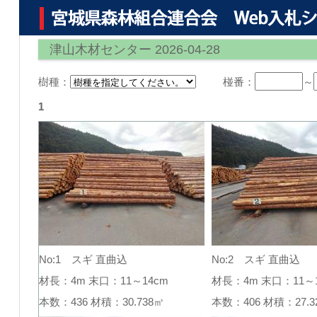
津山木材センター 2026-04-28
樹種：
椪番：
～
1
No:1 スギ 直曲込
No:2 スギ 直曲込
材長：4m 末口：11～14cm
材長：4m 末口：11～1
本数：436 材積：30.738㎥
本数：406 材積：27