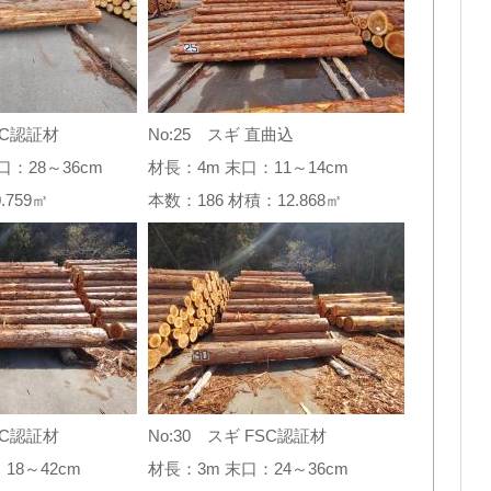
SC認証材
No:25 スギ 直曲込
口：28～36cm
材長：4m 末口：11～14cm
0.759㎥
本数：186 材積：12.868㎥
SC認証材
No:30 スギ FSC認証材
18～42cm
材長：3m 末口：24～36cm