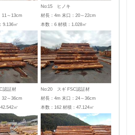
No:15 ヒノキ
11～13cm
材長：4m 末口：20～22cm
：9.136㎥
本数：6 材積：1.028㎥
SC認証材
No:20 スギ FSC認証材
32～36cm
材長：4m 末口：24～36cm
42.542㎥
本数：162 材積：47.124㎥