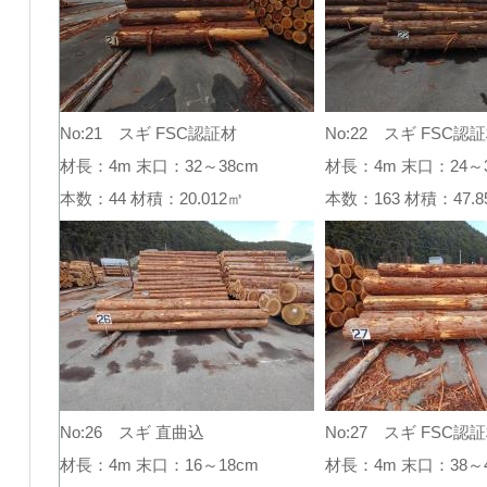
No:21 スギ FSC認証材
No:22 スギ FSC認
材長：4m 末口：32～38cm
材長：4m 末口：24～3
本数：44 材積：20.012㎥
本数：163 材積：47
No:26 スギ 直曲込
No:27 スギ FSC認
材長：4m 末口：16～18cm
材長：4m 末口：38～4