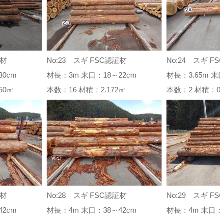
証材
No:23 スギ FSC認証材
No:24 スギ F
0cm
材長：3m 末口：18～22cm
材長：3.65m 末
.850㎥
本数：16 材積：2.172㎥
本数：2 材積：
証材
No:28 スギ FSC認証材
No:29 スギ F
2cm
材長：4m 末口：38～42cm
材長：4m 末口：