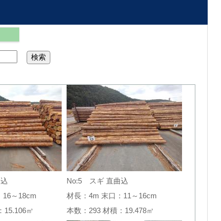
曲込
No:5 スギ 直曲込
16～18cm
材長：4m 末口：11～16cm
：15.106㎥
本数：293 材積：19.478㎥