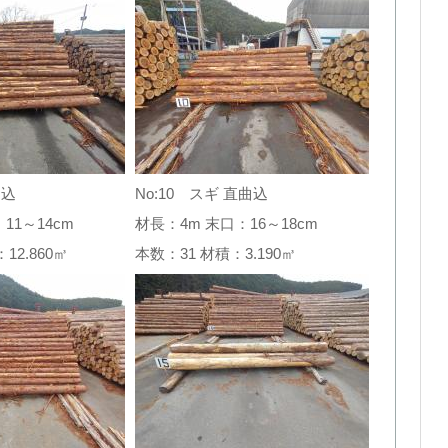
曲込
No:10 スギ 直曲込
11～14cm
材長：4m 末口：16～18cm
：12.860㎥
本数：31 材積：3.190㎥