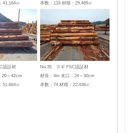
：41.164㎥
本数：118 材積：29.489㎥
SC認証材
No:35 スギ FSC認証材
20～42cm
材長：4m 末口：24～30cm
：51.664㎥
本数：74 材積：22.436㎥