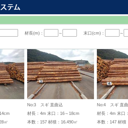
材長(m)：
～
末口(cm)：
～
No:3 スギ 直曲込
No:4 スギ 直
4cm
材長：4m 末口：16～18cm
材長：4m 末口：
.328㎥
本数：157 材積：16.490㎥
本数：147 材積