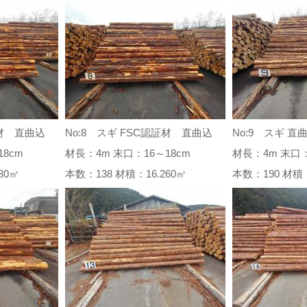
証材 直曲込
No:8 スギ FSC認証材 直曲込
No:9 スギ 直
8cm
材長：4m 末口：16～18cm
材長：4m 末口：
.780㎥
本数：138 材積：16.260㎥
本数：190 材積