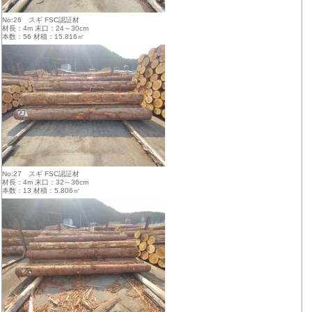
No:26 スギ FSC認証材
材長：4m 末口：24～30cm
本数：56 材積：15.816㎥
No:27 スギ FSC認証材
材長：4m 末口：32～36cm
本数：13 材積：5.806㎥