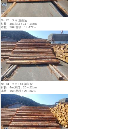
No:12 スギ 直曲込
材長：4m 末口：11～14cm
本数：209 材積：14.472㎥
No:13 スギ FSC認証材
材長：4m 末口：20～22cm
本数：159 材積：28.262㎥