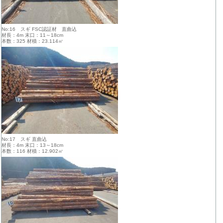
No:16 スギ FSC認証材 直曲込
材長：4m 末口：11～18cm
本数：325 材積：23.114㎥
No:17 スギ 直曲込
材長：4m 末口：13～18cm
本数：116 材積：12.902㎥