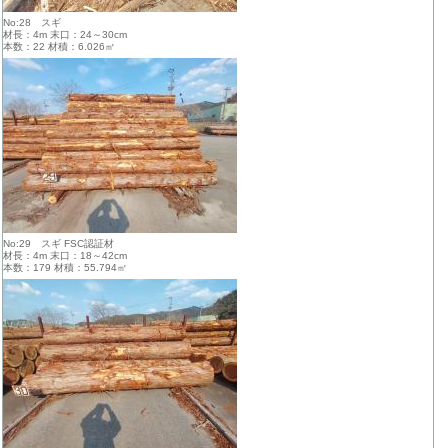
No:28 スギ
材長：4m 末口：24～30cm
本数：22 材積：6.026㎥
No:29 スギ FSC認証材
材長：4m 末口：18～42cm
本数：179 材積：55.794㎥