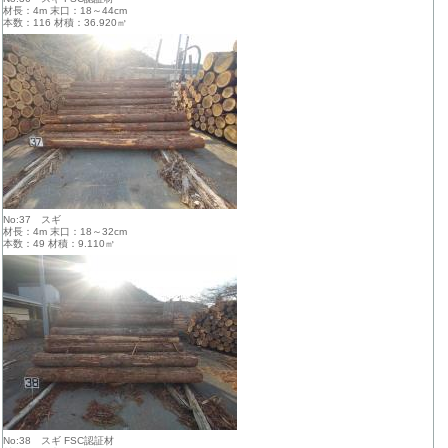
材長：4m 末口：18～44cm
本数：116 材積：36.920㎥
No:37 スギ
材長：4m 末口：18～32cm
本数：49 材積：9.110㎥
No:38 スギ FSC認証材