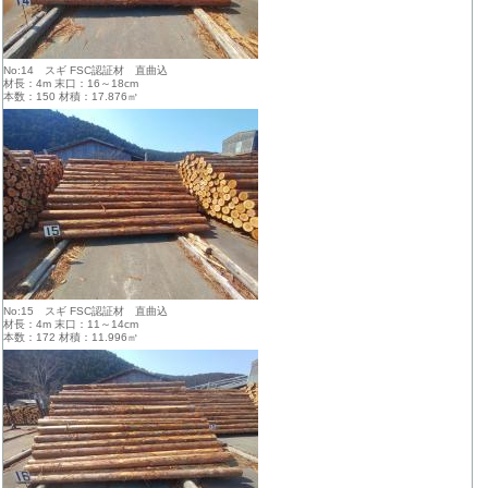
No:14 スギ FSC認証材 直曲込
材長：4m 末口：16～18cm
本数：150 材積：17.876㎥
No:15 スギ FSC認証材 直曲込
材長：4m 末口：11～14cm
本数：172 材積：11.996㎥