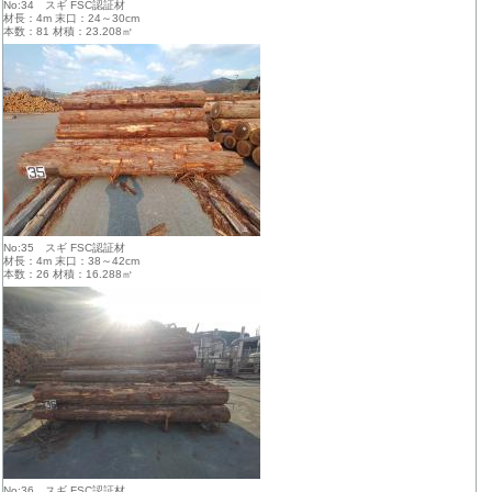
No:34 スギ FSC認証材
材長：4m 末口：24～30cm
本数：81 材積：23.208㎥
No:35 スギ FSC認証材
材長：4m 末口：38～42cm
本数：26 材積：16.288㎥
No:36 スギ FSC認証材