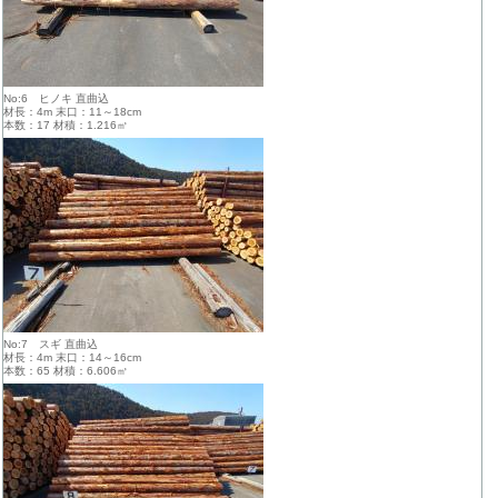
No:6 ヒノキ 直曲込
材長：4m 末口：11～18cm
本数：17 材積：1.216㎥
No:7 スギ 直曲込
材長：4m 末口：14～16cm
本数：65 材積：6.606㎥