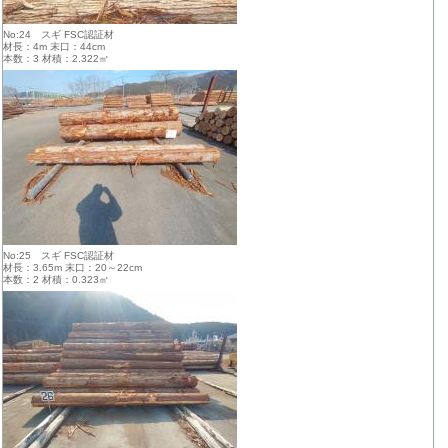
No:24 スギ FSC認証材
材長：4m 末口：44cm
本数：3 材積：2.322㎥
No:25 スギ FSC認証材
材長：3.65m 末口：20～22cm
本数：2 材積：0.323㎥