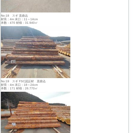
No:18 スギ 直曲込
材長：4m 末口：11～14cm
本数：470 材積：31.940㎥
No:19 スギ FSC認証材 直曲込
材長：4m 末口：18～24cm
本数：171 材積：26.770㎥