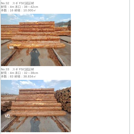
No:32 スギ FSC認証材
材長：4m 末口：38～42cm
本数：16 材積：10.000㎥
No:33 スギ FSC認証材
材長：4m 末口：32～38cm
本数：83 材積：38.834㎥