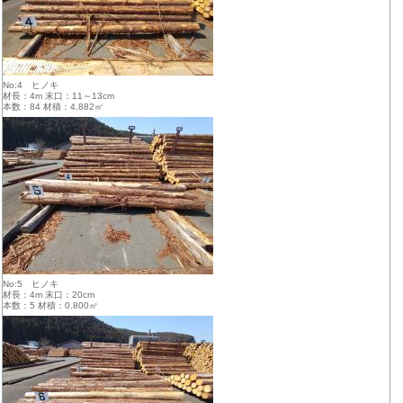
No:4 ヒノキ
材長：4m 末口：11～13cm
本数：84 材積：4.882㎥
No:5 ヒノキ
材長：4m 末口：20cm
本数：5 材積：0.800㎥