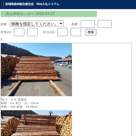
津山木材センター 2026-03-27
樹種：
椪番：
～
材長(m)：
～
末口(cm)：
～
1
No:1 スギ 直曲込
材長：4m 末口：11～18cm
本数：266 材積：18.660㎥