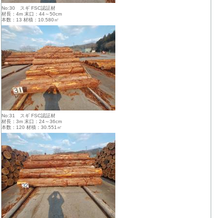
No:30 スギ FSC認証材
材長：4m 末口：44～50cm
本数：13 材積：10.580㎥
No:31 スギ FSC認証材
材長：3m 末口：24～36cm
本数：120 材積：30.551㎥