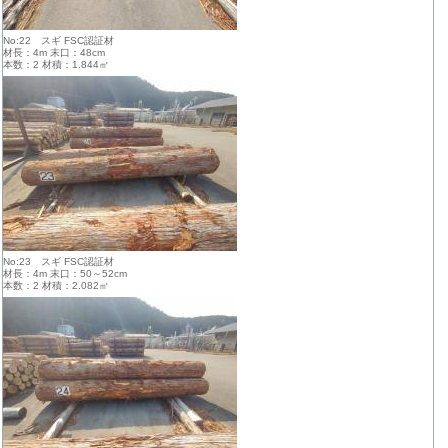
No:22 スギ FSC認証材
材長：4m 末口：48cm
本数：2 材積：1.844㎥
No:23 スギ FSC認証材
材長：4m 末口：50～52cm
本数：2 材積：2.082㎥