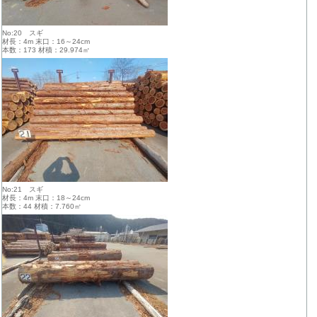
No:20 スギ
材長：4m 末口：16～24cm
本数：173 材積：29.974㎥
No:21 スギ
材長：4m 末口：18～24cm
本数：44 材積：7.760㎥