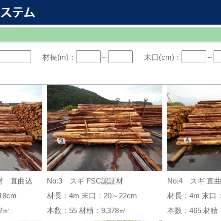
材長(m)：
～
末口(cm)：
～
証材 直曲込
No:3 スギ FSC認証材
No:4 スギ 直
8cm
材長：4m 末口：20～22cm
材長：4m 末口：
312㎥
本数：55 材積：9.378㎥
本数：465 材積