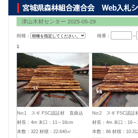
津山木材センター 2025-05-29
樹種：
椪番：
～
1
No:1 スギ FSC認証材 直曲込
No:2 スギ FSC認
材長：4m 末口：11～16cm
材長：4m 末口：16～1
本数：322 材積：22.640㎥
本数：86 材積：10.