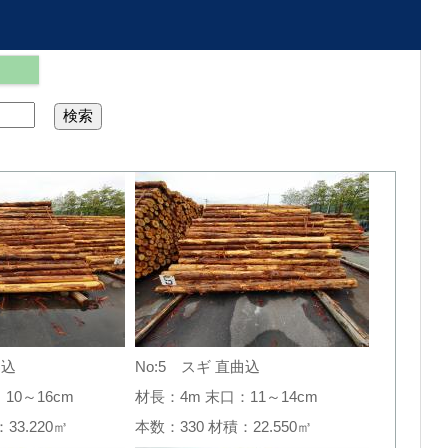
曲込
No:5 スギ 直曲込
10～16cm
材長：4m 末口：11～14cm
：33.220㎥
本数：330 材積：22.550㎥