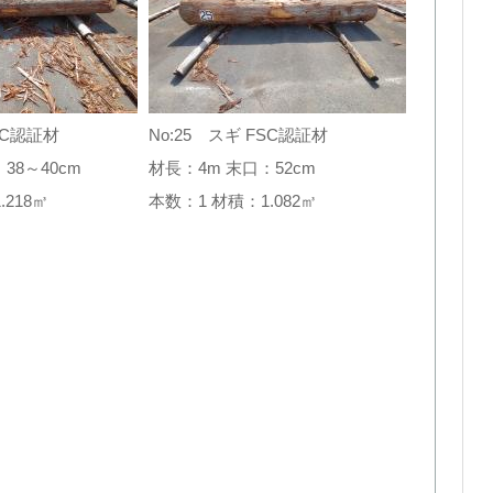
SC認証材
No:25 スギ FSC認証材
38～40cm
材長：4m 末口：52cm
1.218㎥
本数：1 材積：1.082㎥