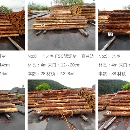
証材
No:8 ヒノキ FSC認証材 直曲込
No:9 スギ
4cm
材長：4m 末口：12～20cm
材長：4m 末口：
.246㎥
本数：28 材積：2.328㎥
本数：88 材積：