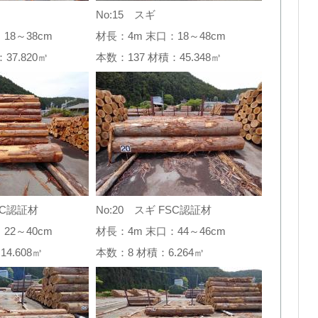
No:15 スギ
18～38cm
材長：4m 末口：18～48cm
：37.820㎥
本数：137 材積：45.348㎥
SC認証材
No:20 スギ FSC認証材
22～40cm
材長：4m 末口：44～46cm
14.608㎥
本数：8 材積：6.264㎥