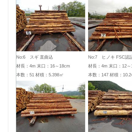
No:6 スギ 直曲込
No:7 ヒノキ FSC認
材長：4m 末口：16～18cm
材長：4m 末口：12～1
本数：51 材積：5.398㎥
本数：147 材積：10