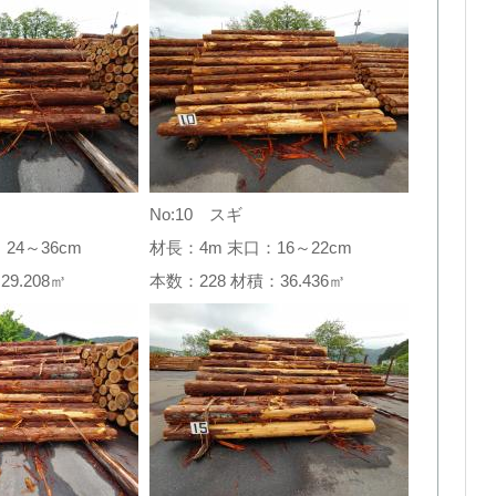
No:10 スギ
24～36cm
材長：4m 末口：16～22cm
29.208㎥
本数：228 材積：36.436㎥