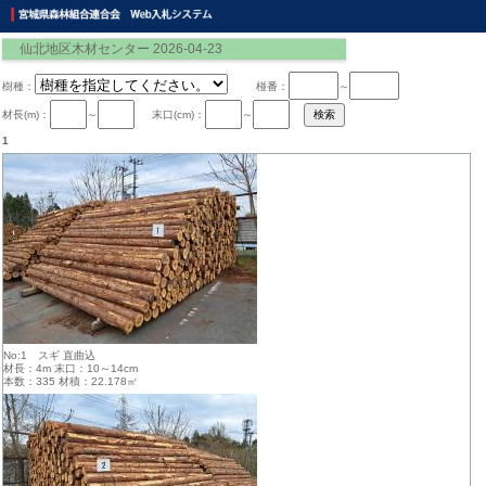
仙北地区木材センター 2026-04-23
樹種：
椪番：
～
材長(m)：
～
末口(cm)：
～
1
No:1 スギ 直曲込
材長：4m 末口：10～14cm
本数：335 材積：22.178㎥