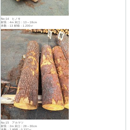
No:14 ヒノキ
材長：4m 末口：13～18cm
本数：13 材積：1.200㎥
No:15 アカマツ
材長：2m 末口：28～30cm
本数：2 材積：0.337㎥