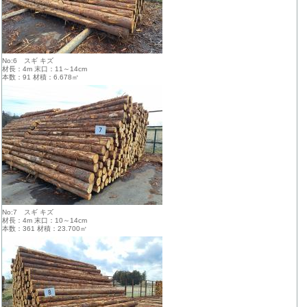
No:6 スギ キズ
材長：4m 末口：11～14cm
本数：91 材積：6.678㎥
No:7 スギ キズ
材長：4m 末口：10～14cm
本数：361 材積：23.700㎥