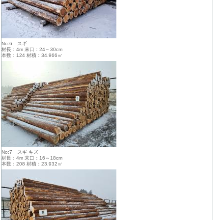
No:6 スギ
材長：4m 末口：24～30cm
本数：124 材積：34.966㎥
No:7 スギ キズ
材長：4m 末口：16～18cm
本数：208 材積：23.932㎥