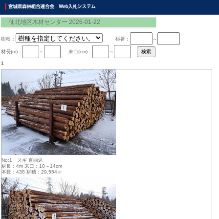
仙北地区木材センター 2026-01-22
樹種：
椪番：
～
材長(m)：
～
末口(cm)：
～
1
No:1 スギ 直曲込
材長：4m 末口：10～14cm
本数：438 材積：29.554㎥