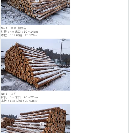
No:4 スギ 直曲込
材長：4m 末口：10～14cm
本数：331 材積：20.526㎥
No:5 スギ
材長：4m 末口：20～22cm
本数：188 材積：32.936㎥