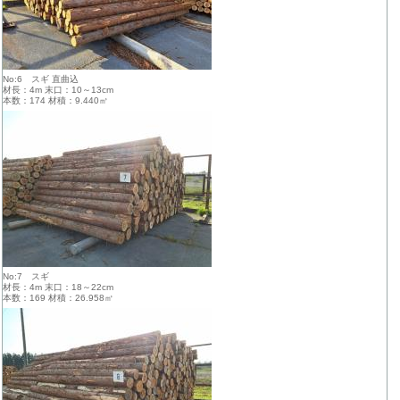
No:6 スギ 直曲込
材長：4m 末口：10～13cm
本数：174 材積：9.440㎥
No:7 スギ
材長：4m 末口：18～22cm
本数：169 材積：26.958㎥