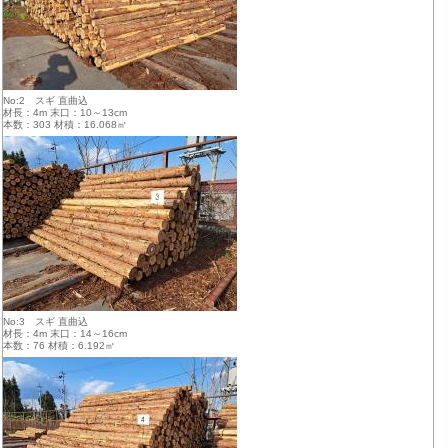
No:2 スギ 直曲込
材長：4m 末口：10～13cm
本数：303 材積：16.068㎥
No:3 スギ 直曲込
材長：4m 末口：14～16cm
本数：76 材積：6.192㎥