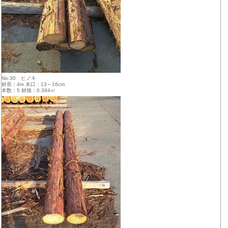
No:30 ヒノキ
材長：4m 末口：13～16cm
本数：5 材積：0.394㎥