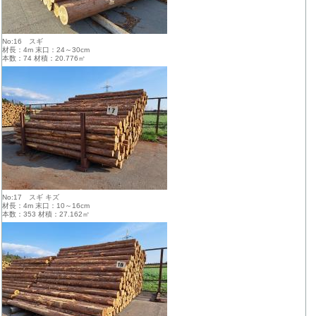
No:16 スギ
材長：4m 末口：24～30cm
本数：74 材積：20.776㎥
No:17 スギ キズ
材長：4m 末口：10～16cm
本数：353 材積：27.162㎥