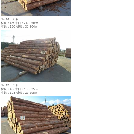
No:14 スギ
材長：4m 末口：24～30cm
本数：120 材積：33.364㎥
No:15 スギ
材長：4m 末口：18～22cm
本数：163 材積：25.798㎥