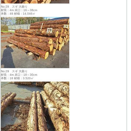
No:28 スギ 大曲り
材長：4m 末口：16～38cm
本数：49 材積：14.046㎥
No:29 スギ 大曲り
材長：4m 末口：18～30cm
本数：18 材積：3.520㎥