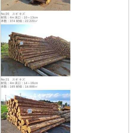
No:20 スギ キズ
材長：4m 末口：10～13cm
本数：374 材積：22.220㎥
No:21 スギ キズ
材長：4m 末口：14～16cm
本数：165 材積：14.886㎥