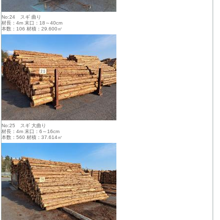
No:24 スギ 曲り
材長：4m 末口：18～40cm
本数：106 材積：29.600㎥
No:25 スギ 大曲り
材長：4m 末口：6～16cm
本数：560 材積：37.614㎥