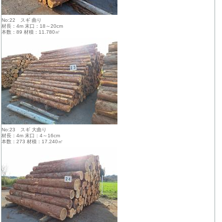
No:22 スギ 曲り
材長：4m 末口：18～20cm
本数：89 材積：11.780㎥
No:23 スギ 大曲り
材長：4m 末口：4～16cm
本数：273 材積：17.240㎥