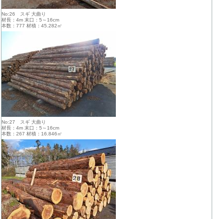
No:26 スギ 大曲り
材長：4m 末口：5～16cm
本数：777 材積：45.282㎥
No:27 スギ 大曲り
材長：4m 末口：5～16cm
本数：267 材積：16.846㎥