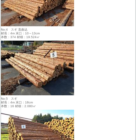
No:4 スギ 直曲込
材長：4m 末口：10～13cm
本数：374 材積：19.524㎥
No:5 スギ
材長：4m 末口：18cm
本数：16 材積：2.080㎥