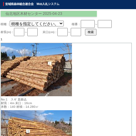
仙北地区木材センター 2025-04-23
樹種：
椪番：
～
材長(m)：
～
末口(cm)：
～
1
No:1 スギ 直曲込
材長：4m 末口：16cm
本数：140 材積：14.280㎥