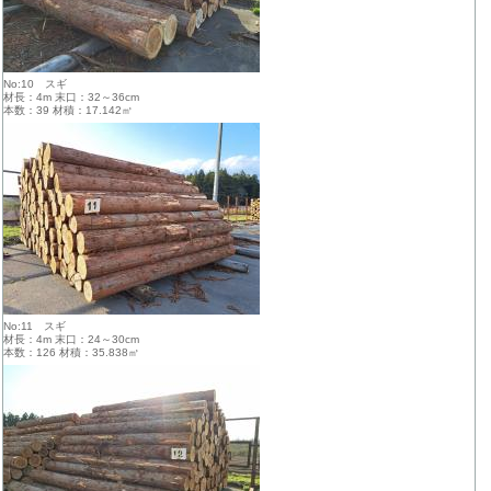
No:10 スギ
材長：4m 末口：32～36cm
本数：39 材積：17.142㎥
No:11 スギ
材長：4m 末口：24～30cm
本数：126 材積：35.838㎥